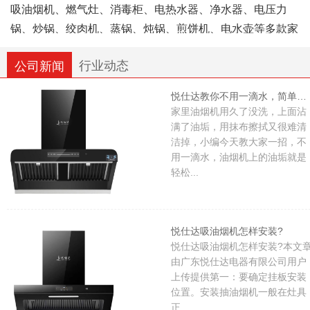
吸油烟机、燃气灶、消毒柜、电热水器、净水器、电压力
锅、炒锅、绞肉机、蒸锅、炖锅、煎饼机、电水壶等多款家
用厨房电器。全系产品均按照国家相关规范标准生产，具备
行业动态
公司新闻
对应的合规资质认证。公司组建专职技术工艺班组与市场运
营团队，各岗位相互配合协作，企业整体经营规模逐年平稳
悦仕达教你不用一滴水，简单清洗油烟机，轻松清洁干净，省时又省力
发展。
家里油烟机用久了没洗，上面沾
满了油垢，用抹布擦拭又很难清
洁掉，小编今天教大家一招，不
悦仕达电器依托成熟制作工艺打磨产品，持续完善产品
用一滴水，油烟机上的油垢就是
品类与细节，始终以用户满意作为服务导向，希望借助实用
轻松...
的厨卫好物，让国内家庭的烹饪日常更加便捷、健康、舒
心。
悦仕达吸油烟机怎样安装?
悦仕达吸油烟机怎样安装?本文
由广东悦仕达电器有限公司用户
上传提供第一：要确定挂板安装
位置。安装抽油烟机一般在灶具
正...