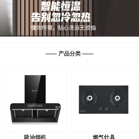
1
2
3
2
—— 产品分类 ——
3
吸油烟机
燃气灶具