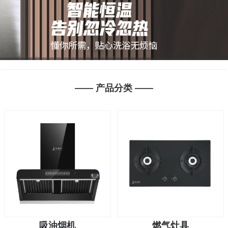
1
2
3
2
—— 产品分类 ——
3
吸油烟机
燃气灶具