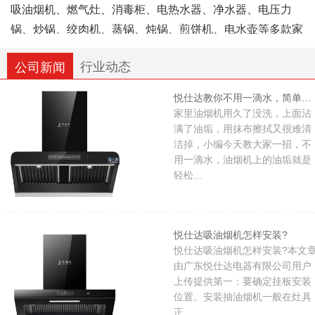
吸油烟机、燃气灶、消毒柜、电热水器、净水器、电压力
锅、炒锅、绞肉机、蒸锅、炖锅、煎饼机、电水壶等多款家
用厨房电器。全系产品均按照国家相关规范标准生产，具备
行业动态
公司新闻
对应的合规资质认证。公司组建专职技术工艺班组与市场运
营团队，各岗位相互配合协作，企业整体经营规模逐年平稳
悦仕达教你不用一滴水，简单清洗油烟机，轻松清洁干净，省时又省力
发展。
家里油烟机用久了没洗，上面沾
满了油垢，用抹布擦拭又很难清
洁掉，小编今天教大家一招，不
悦仕达电器依托成熟制作工艺打磨产品，持续完善产品
用一滴水，油烟机上的油垢就是
品类与细节，始终以用户满意作为服务导向，希望借助实用
轻松...
的厨卫好物，让国内家庭的烹饪日常更加便捷、健康、舒
心。
悦仕达吸油烟机怎样安装?
悦仕达吸油烟机怎样安装?本文
由广东悦仕达电器有限公司用户
上传提供第一：要确定挂板安装
位置。安装抽油烟机一般在灶具
正...