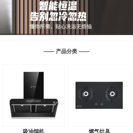
1
2
3
2
—— 产品分类 ——
3
吸油烟机
燃气灶具