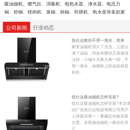
吸油烟机、燃气灶、消毒柜、电热水器、净水器、电压力
锅、炒锅、绞肉机、蒸锅、炖锅、煎饼机、电水壶等多款家
用厨房电器。全系产品均按照国家相关规范标准生产，具备
行业动态
公司新闻
对应的合规资质认证。公司组建专职技术工艺班组与市场运
营团队，各岗位相互配合协作，企业整体经营规模逐年平稳
悦仕达教你不用一滴水，简单清洗油烟机，轻松清洁干净，省时又省力
发展。
家里油烟机用久了没洗，上面沾
满了油垢，用抹布擦拭又很难清
洁掉，小编今天教大家一招，不
悦仕达电器依托成熟制作工艺打磨产品，持续完善产品
用一滴水，油烟机上的油垢就是
品类与细节，始终以用户满意作为服务导向，希望借助实用
轻松...
的厨卫好物，让国内家庭的烹饪日常更加便捷、健康、舒
心。
悦仕达吸油烟机怎样安装?
悦仕达吸油烟机怎样安装?本文
由广东悦仕达电器有限公司用户
上传提供第一：要确定挂板安装
位置。安装抽油烟机一般在灶具
正...