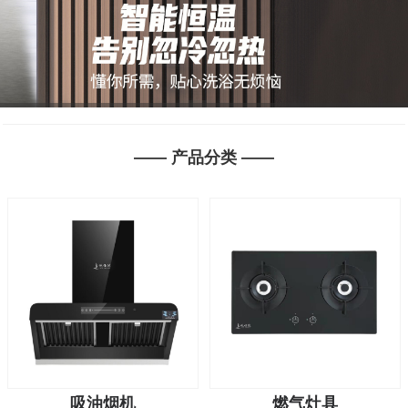
1
2
3
2
—— 产品分类 ——
3
吸油烟机
燃气灶具