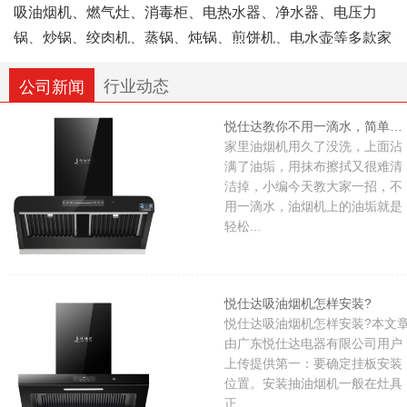
吸油烟机、燃气灶、消毒柜、电热水器、净水器、电压力
锅、炒锅、绞肉机、蒸锅、炖锅、煎饼机、电水壶等多款家
用厨房电器。全系产品均按照国家相关规范标准生产，具备
行业动态
公司新闻
对应的合规资质认证。公司组建专职技术工艺班组与市场运
营团队，各岗位相互配合协作，企业整体经营规模逐年平稳
悦仕达教你不用一滴水，简单清洗油烟机，轻松清洁干净，省时又省力
发展。
家里油烟机用久了没洗，上面沾
满了油垢，用抹布擦拭又很难清
洁掉，小编今天教大家一招，不
悦仕达电器依托成熟制作工艺打磨产品，持续完善产品
用一滴水，油烟机上的油垢就是
品类与细节，始终以用户满意作为服务导向，希望借助实用
轻松...
的厨卫好物，让国内家庭的烹饪日常更加便捷、健康、舒
心。
悦仕达吸油烟机怎样安装?
悦仕达吸油烟机怎样安装?本文
由广东悦仕达电器有限公司用户
上传提供第一：要确定挂板安装
位置。安装抽油烟机一般在灶具
正...