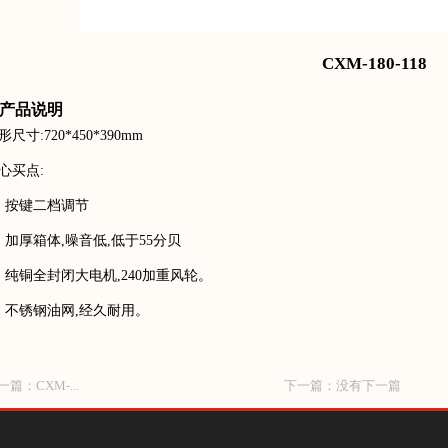
CXM-180-118
产品说明
形尺寸:720*450*390mm
心买点:
、按键二档调节
、加厚箱体,噪音低,低于55分贝
、纯铜全封闭大电机,240加重风轮。
、不锈钢油网,经久耐用。
一篇：
CXM-...
下一篇：没有下一篇