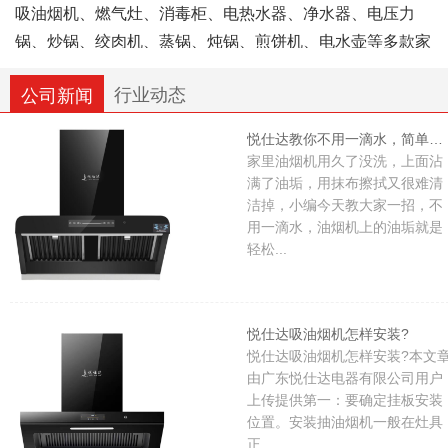
吸油烟机、燃气灶、消毒柜、电热水器、净水器、电压力
锅、炒锅、绞肉机、蒸锅、炖锅、煎饼机、电水壶等多款家
用厨房电器。全系产品均按照国家相关规范标准生产，具备
行业动态
公司新闻
对应的合规资质认证。公司组建专职技术工艺班组与市场运
营团队，各岗位相互配合协作，企业整体经营规模逐年平稳
悦仕达教你不用一滴水，简单清洗油烟机，轻松清洁干净，省时又省力
发展。
家里油烟机用久了没洗，上面沾
满了油垢，用抹布擦拭又很难清
洁掉，小编今天教大家一招，不
悦仕达电器依托成熟制作工艺打磨产品，持续完善产品
用一滴水，油烟机上的油垢就是
品类与细节，始终以用户满意作为服务导向，希望借助实用
轻松...
的厨卫好物，让国内家庭的烹饪日常更加便捷、健康、舒
心。
悦仕达吸油烟机怎样安装?
悦仕达吸油烟机怎样安装?本文
由广东悦仕达电器有限公司用户
上传提供第一：要确定挂板安装
位置。安装抽油烟机一般在灶具
正...