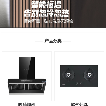
1
2
3
2
—— 产品分类 ——
3
吸油烟机
燃气灶具